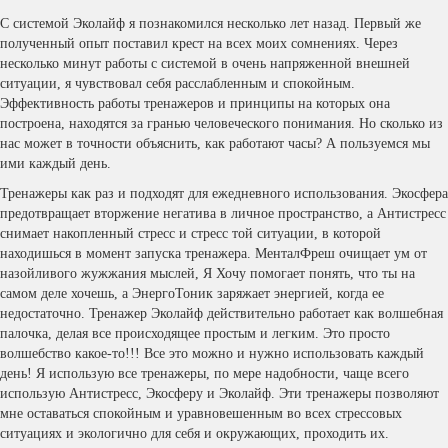
С системой Эколайф я познакомился несколько лет назад. Первый же
полученный опыт поставил крест на всех моих сомнениях. Через
несколько минут работы с системой в очень напряженной внешней
ситуации, я чувствовал себя расслабленным и спокойным.
Эффективность работы тренажеров и принципы на которых она
построена, находятся за гранью человеческого понимания. Но сколько из
нас может в точности объяснить, как работают часы? А пользуемся мы
ими каждый день.
Тренажеры как раз и подходят для ежедневного использования. Экосфера
предотвращает вторжение негатива в личное пространство, а Антистресс
снимает накопленный стресс и стресс той ситуации, в которой
находишься в момент запуска тренажера. МенталФреш очищает ум от
назойливого жужжания мыслей, Я Хочу помогает понять, что ты на
самом деле хочешь, а ЭнергоТоник заряжает энергией, когда ее
недостаточно. Тренажер Эколайф действительно работает как волшебная
палочка, делая все происходящее простым и легким. Это просто
волшебство какое-то!!! Все это можно и нужно использовать каждый
день! Я использую все тренажеры, по мере надобности, чаще всего
использую Антистресс, Экосферу и Эколайф. Эти тренажеры позволяют
мне оставаться спокойным и уравновешенным во всех стрессовых
ситуациях и экологично для себя и окружающих, проходить их.